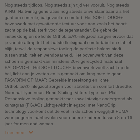
Nog steeds tijdloos. Nog steeds zijn tijd ver vooruit. Nog steeds
KING. Na twintig generaties nog steeds onverslaanbaar als het
gaat om controle, balgevoel en comfort. Het SOFTTOUCH+-
bovenwerk met gewatteerde textuur voelt aan zoals het hoort:
zacht op de bal, sterk voor de tegenstander. De gebreide
insteektong en de lichte OrthoLiteÂ®-inlegzool zorgen ervoor dat
je van de aftrap tot het laatste fluitsignaal comfortabel en stabiel
blijft, terwijl de responsieve tooling de perfecte balans biedt
tussen stabiliteit en wendbaarheid. Het bovenwerk van deze
schoen is gemaakt van minstens 20% gerecycled materiaal
BALGEVOEL: Het SOFTTOUCH+-bovenwerk voelt zacht op de
bal, licht aan je voeten en is gemaakt om lang mee te gaan
PASVORM OP MAAT: Gebreide insteektong en lichte
OrthoLiteÂ®-inlegzool zorgen voor stabiliteit en comfort Breedte:
Normaal Type neus: Rond Sluiting: Veters Type hak: Plat
Responsieve tooling gemaakt voor zowel stevige ondergrond als
kunstgras (FG/AG) Lichtgewicht inlegzool met NanoGrip
technology voorkomt dat de voet in de schoen wegglijdt PUMA
voor jongeren: aanbevolen voor oudere kinderen tussen 8 en 16
jaar for men and women.
Lees meer