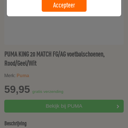
Accepteer
PUMA KING 20 MATCH FG/AG voetbalschoenen,
Rood/Geel/Wit
Merk:
Puma
59,95
gratis verzending
Bekijk bij PUMA
Beschrijving