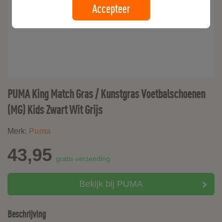
Accepteer
PUMA King Match Gras / Kunstgras Voetbalschoenen
(MG) Kids Zwart Wit Grijs
Merk:
Puma
43,95
gratis verzending
Bekijk bij PUMA
Beschrijving