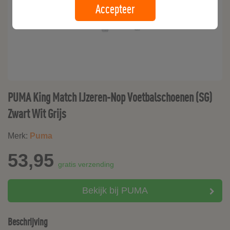
Accepteer
PUMA King Match IJzeren-Nop Voetbalschoenen (SG)
Zwart Wit Grijs
Merk:
Puma
53,95
gratis verzending
Bekijk bij PUMA
Beschrijving