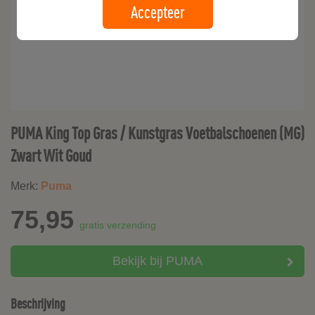
Accepteer
PUMA King Top Gras / Kunstgras Voetbalschoenen (MG)
Zwart Wit Goud
Merk:
Puma
75,95
gratis verzending
Bekijk bij PUMA
Beschrijving