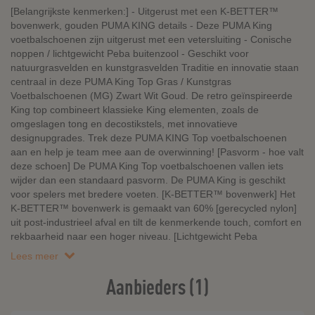
[Belangrijkste kenmerken:] - Uitgerust met een K-BETTER™
bovenwerk, gouden PUMA KING details - Deze PUMA King
voetbalschoenen zijn uitgerust met een vetersluiting - Conische
noppen / lichtgewicht Peba buitenzool - Geschikt voor
natuurgrasvelden en kunstgrasvelden Traditie en innovatie staan
centraal in deze PUMA King Top Gras / Kunstgras
Voetbalschoenen (MG) Zwart Wit Goud. De retro geïnspireerde
King top combineert klassieke King elementen, zoals de
omgeslagen tong en decostikstels, met innovatieve
designupgrades. Trek deze PUMA KING Top voetbalschoenen
aan en help je team mee aan de overwinning! [Pasvorm - hoe valt
deze schoen] De PUMA King Top voetbalschoenen vallen iets
wijder dan een standaard pasvorm. De PUMA King is geschikt
voor spelers met bredere voeten. [K-BETTER™ bovenwerk] Het
K-BETTER™ bovenwerk is gemaakt van 60% [gerecycled nylon]
uit post-industrieel afval en tilt de kenmerkende touch, comfort en
rekbaarheid naar een hoger niveau. [Lichtgewicht Peba
Lees meer
Aanbieders (1)