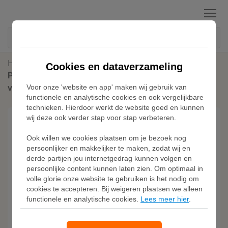
Menu
Home
Kunstgras Voetbalschoenen
Cookies en dataverzameling
PUMA KING ULTIMATE FG/AG uniseks
Voor onze 'website en app' maken wij gebruik van
voetbalschoenen, Zwart/Zilver
functionele en analytische cookies en ook vergelijkbare
technieken. Hierdoor werkt de website goed en kunnen
wij deze ook verder stap voor stap verbeteren.
Ook willen we cookies plaatsen om je bezoek nog
persoonlijker en makkelijker te maken, zodat wij en
derde partijen jou internetgedrag kunnen volgen en
persoonlijke content kunnen laten zien. Om optimaal in
volle glorie onze website te gebruiken is het nodig om
cookies te accepteren. Bij weigeren plaatsen we alleen
functionele en analytische cookies.
Lees meer hier
.