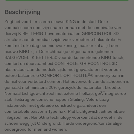
Beschrijving
Zegt het voort: er is een nieuwe KING in de stad. Deze
voetbalschoen doet zijn naam eer aan met de combinatie van
diervrij K-BETTERâ¢-bovenmateriaal en GRIPCONTROL 3D-
structuur aan de mediale zijde voor verbeterde balcontrole. Er
komt niet elke dag een nieuwe koning, maar er zal altijd een
nieuwe KING zijn. De rechtmatige erfgenaam is gekomen.
BALGEVOEL: K-BETTERâ¢ voor de kenmerkende KING-touch,
comfort en duurzaamheid CONTROLE: GRIPCONTROL 3D-
ribstructuur aan de mediale zijde met gripvaste print voor een
betere balcontrole COMFORT: ORTHOLITEÂ®-memoryfoam in
de hiel voor verbeterd comfort Het bovenwerk van de schoenen is
gemaakt met minstens 20% gerecyclede materialen. Breedte:
Normaal Lichtgewicht zool met externe hielkap, geÃ¯ntegreerde
stabiliteitsrug en conische noppen Sluiting: Veters Laag
instapmodel met gebreide constructie garandeert een
comfortabele pasvorm Type hak: Plat Lichtgewicht uitneembare
inlegzool met NanoGrip technology voorkomt dat de voet in de
schoen wegglijdt Ondergrond: Harde ondergrond/kunstmatige
ondergrond for men and women.