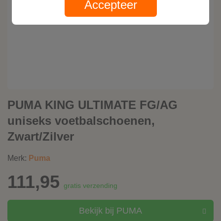
Accepteer
PUMA KING ULTIMATE FG/AG
uniseks voetbalschoenen,
Zwart/Zilver
Merk:
Puma
111,95
gratis verzending
Bekijk bij PUMA