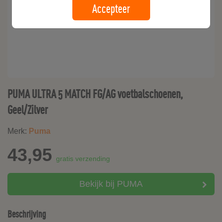
Accepteer
PUMA ULTRA 5 MATCH FG/AG voetbalschoenen,
Geel/Zilver
Merk:
Puma
43,95
gratis verzending
Bekijk bij PUMA
Beschrijving