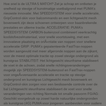
Hoe snel is de ULTRA 5 MATCH? Zet je schrap en ontketen je
snelheid op stevige of kunstmatige voetbalgrond met PUMA's
nieuwste innovatie. Met SPEEDSYSTEM voor snelle acceleratie,
GripControl-skin voor balcommando en een lichtgewicht mesh
bovenwerk zijn deze schoenen ontworpen voor baanbrekende
prestaties en ultieme tractie. ACCELERATIE: PUMA's
SPEEDSYSTEM CARBON-buitenzool combineert veerkrachtig
koolstofvezelmateriaal, voor snelle voortstuwing, met een
innovatieve plaatsing en oriÃ«ntatie van noppen voor snellere
acceleratie GRIP: PUMA's gepatenteerde FastTrax-noppen
worden aangevuld met meer afgeronde noppen aan de zijkant,
voor de meest optimale tractie op zowel stevige ondergrond als
kunstgras STABILITEIT: Het lichtgewicht steunframe stabiliseert
de voet in de schoen, zodat snelle richtingsveranderingen
mogelijk zijn SPEEDSYSTEM-buitenzool en FastTrax-noppen
voor ongeÃ«venaarde acceleratie en tractie op stevige
ondergrond en kunstgras Lichtgewicht mesh bovenwerk en
GripControl-skin zorgen voor een beslissende controle over de
bal Lichtgewicht steunframe stabiliseert de voet voor snelle
veranderingen van richting Normale tot smalle pasvorm FG/AG:
Geschikt voorgebruik op zowel harde natuurlijke ondergronden
als kunstgras (4G) PUMA voor jongeren: aanbevolen voor oudere