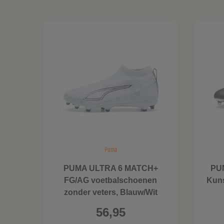
Puma
PUMA ULTRA 6 MATCH+
PUM
FG/AG voetbalschoenen
Kuns
zonder veters, Blauw/Wit
56,95