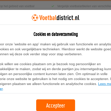
 op het gebied van voetbal
Vergelijk voetbalartikelen van verschil
Cookies en dataverzameling
g
Sneakers
Accessoires
Blog
oor onze 'website en app' maken wij gebruik van functionele en analyti
ookies en ook vergelijkbare technieken. Hierdoor werkt de website goe
unnen wij deze ook verder stap voor stap verbeteren.
OREVER FG/AG voetbalschoenen, Grijs/Wit
ok willen we cookies plaatsen om je bezoek nog persoonlijker en
PUMA ULTRA 5 MATCH FOREVER FG/AG
akkelijker te maken, zodat wij en derde partijen jou internetgedrag ku
olgen en persoonlijke content kunnen laten zien. Om optimaal in volle
lorie onze website te gebruiken is het nodig om cookies te accepteren. B
Merk:
Puma
eigeren plaatsen we alleen functionele en analytische cookies.
Lees m
er
.
42,95
gratis verzending
Accepteer
Bekijk bij PUMA