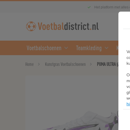
Het platform met alles
Voetbalschoenen
Teamkleding
Kledin
V
c
k
Home
Kunstgras Voetbalschoenen
PUMA ULTRA 5 MATCH F
O
m
v
g
w
hi