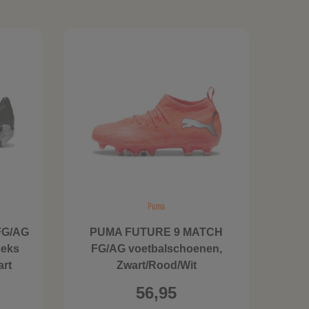
Puma
FG/AG
PUMA FUTURE 9 MATCH
eks
FG/AG voetbalschoenen,
art
Zwart/Rood/Wit
56,95