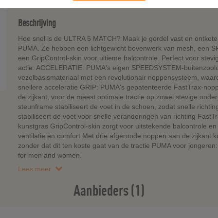
Beschrijving
Hoe snel is de ULTRA 5 MATCH? Maak je gordel vast en ontkete
PUMA. Ze hebben een lichtgewicht bovenwerk van mesh, een SP
een GripControl-skin voor ultieme balcontrole. Perfect voor stev
actie. ACCELERATIE: PUMA's eigen SPEEDSYSTEM-buitenzoolo
vezelbasismateriaal met een revolutionair noppensysteem, waa
snellere acceleratie GRIP: PUMA's gepatenteerde FastTrax-no
de zijkant, voor de meest optimale tractie op zowel stevige onde
steunframe stabiliseert de voet in de schoen, zodat snelle richti
stabiliseert de voet voor snelle veranderingen van richting Fast
kunstgras GripControl-skin zorgt voor uitstekende balcontrole 
ventilatie en comfort Met drie afgeronde noppen aan de zijkant 
zonder dat dit ten koste gaat van de tractie PUMA voor jongeren
for men and women.
Lees meer
Aanbieders (1)