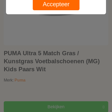
Accepteer
PUMA Ultra 5 Match Gras /
Kunstgras Voetbalschoenen (MG)
Kids Paars Wit
Merk:
Puma
Bekijken