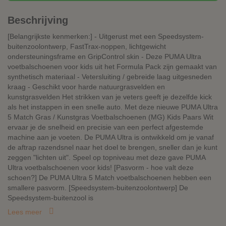
Beschrijving
[Belangrijkste kenmerken:] - Uitgerust met een Speedsystem-
buitenzoolontwerp, FastTrax-noppen, lichtgewicht
ondersteuningsframe en GripControl skin - Deze PUMA Ultra
voetbalschoenen voor kids uit het Formula Pack zijn gemaakt van
synthetisch materiaal - Vetersluiting / gebreide laag uitgesneden
kraag - Geschikt voor harde natuurgrasvelden en
kunstgrasvelden Het strikken van je veters geeft je dezelfde kick
als het instappen in een snelle auto. Met deze nieuwe PUMA Ultra
5 Match Gras / Kunstgras Voetbalschoenen (MG) Kids Paars Wit
ervaar je de snelheid en precisie van een perfect afgestemde
machine aan je voeten. De PUMA Ultra is ontwikkeld om je vanaf
de aftrap razendsnel naar het doel te brengen, sneller dan je kunt
zeggen "lichten uit". Speel op topniveau met deze gave PUMA
Ultra voetbalschoenen voor kids! [Pasvorm - hoe valt deze
schoen?] De PUMA Ultra 5 Match voetbalschoenen hebben een
smallere pasvorm. [Speedsystem-buitenzoolontwerp] De
Speedsystem-buitenzool is
Lees meer