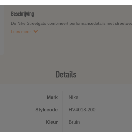
Beschrijving
De Nike Streetgato combineert performancedetails met streetwear 
Lees meer
Details
Merk
Nike
Stylecode
HV4018-200
Kleur
Bruin