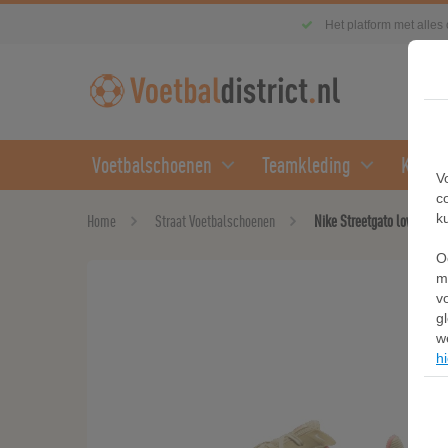
Het platform met alles
Voetbalschoenen
Teamkleding
Kledin
V
c
k
Home
Straat Voetbalschoenen
Nike Streetgato low top v
O
m
v
g
w
hi