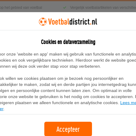
 op het gebied van voetbal
Vergelijk voetbalartikelen van verschil
Cookies en dataverzameling
g
Sneakers
Accessoires
Blog
oor onze 'website en app' maken wij gebruik van functionele en analyti
ookies en ook vergelijkbare technieken. Hierdoor werkt de website goe
unnen wij deze ook verder stap voor stap verbeteren.
oetbalschoenen - Bruin
ok willen we cookies plaatsen om je bezoek nog persoonlijker en
Nike Streetgato low top voetbalsch
akkelijker te maken, zodat wij en derde partijen jou internetgedrag ku
olgen en persoonlijke content kunnen laten zien. Om optimaal in volle
lorie onze website te gebruiken is het nodig om cookies te accepteren. B
Merk:
Nike
eigeren plaatsen we alleen functionele en analytische cookies.
Lees m
er
.
Accepteer
Bekijken