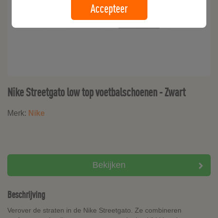
Accepteer
Nike Streetgato low top voetbalschoenen - Zwart
Merk:
Nike
Bekijken
Beschrijving
Verover de straten in de Nike Streetgato. Ze combineren