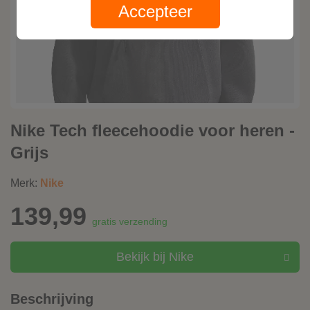
Accepteer
Nike Tech fleecehoodie voor heren -
Grijs
Merk:
Nike
139,99
gratis verzending
Bekijk bij Nike
Beschrijving