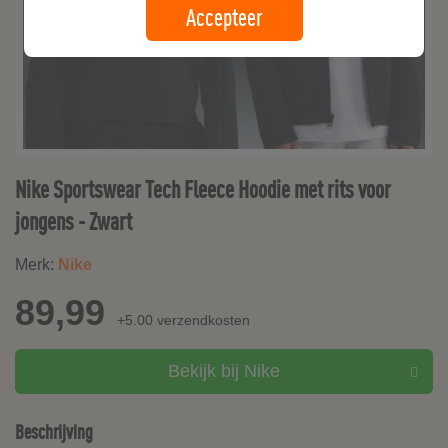
Accepteer
Nike Sportswear Tech Fleece Hoodie met rits voor
jongens - Zwart
Merk:
Nike
89,99
+5.00 verzendkosten
Bekijk bij Nike
Beschrijving