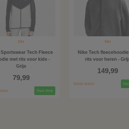
Nike
Nike
 Sportswear Tech Fleece
Nike Tech fleecehoodie
die met rits voor kids -
rits voor heren - Grij
Grijs
149,99
79,99
Bekijk details
Naa
etails
Naar shop