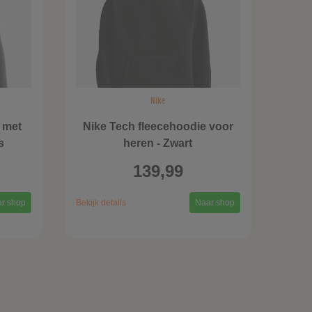
Nike
 met
Nike Tech fleecehoodie voor
s
heren - Zwart
139,99
r shop
Bekijk details
Naar shop