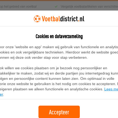
 op het gebied van voetbal
Vergelijk voetbalartikelen van verschil
Cookies en dataverzameling
g
Sneakers
Accessoires
Blog
oor onze 'website en app' maken wij gebruik van functionele en analyti
ookies en ook vergelijkbare technieken. Hierdoor werkt de website goe
unnen wij deze ook verder stap voor stap verbeteren.
odie met rits voor kids - Grijs
ok willen we cookies plaatsen om je bezoek nog persoonlijker en
Nike Sportswear Tech Fleece Hoodie 
akkelijker te maken, zodat wij en derde partijen jou internetgedrag ku
olgen en persoonlijke content kunnen laten zien. Om optimaal in volle
lorie onze website te gebruiken is het nodig om cookies te accepteren. B
Merk:
Nike
eigeren plaatsen we alleen functionele en analytische cookies.
Lees m
er
.
79,99
+5.00 verzendkosten
Accepteer
Bekijk bij Nike