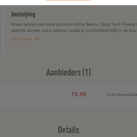
Beschrijving
Maak kennis met onze premium lichte fleece. Onze Tech Fleece h
warmte zonder extra volume, zodat je comfortabel blijft in de kou
Lees meer
Aanbieders (1)
79.99
+5.00 verzendkost
Details