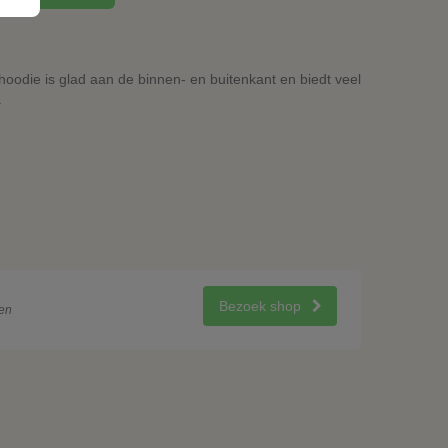
oodie is glad aan de binnen- en buitenkant en biedt veel
.
Bezoek shop
en