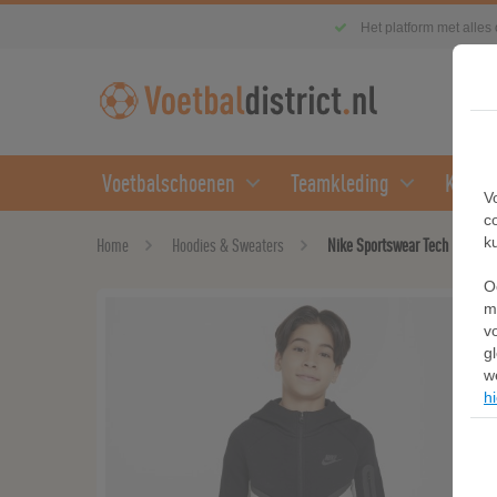
Het platform met alles
Voetbalschoenen
Teamkleding
Kledin
V
c
k
Home
Hoodies & Sweaters
Nike Sportswear Tech Fleece Ho
O
m
v
g
w
hi