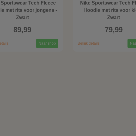
 Sportswear Tech Fleece
Nike Sportswear Tech F
e met rits voor jongens -
Hoodie met rits voor ki
Zwart
Zwart
89,99
79,99
etails
Naar shop
Bekijk details
Naa