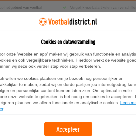
 op het gebied van voetbal
Vergelijk voetbalartikelen van verschil
Cookies en dataverzameling
g
Sneakers
Accessoires
Blog
oor onze 'website en app' maken wij gebruik van functionele en analyti
ookies en ook vergelijkbare technieken. Hierdoor werkt de website goe
unnen wij deze ook verder stap voor stap verbeteren.
oodie met rits voor kids - Rood
ok willen we cookies plaatsen om je bezoek nog persoonlijker en
Nike Sportswear Tech Fleece Hoodie 
akkelijker te maken, zodat wij en derde partijen jou internetgedrag ku
olgen en persoonlijke content kunnen laten zien. Om optimaal in volle
lorie onze website te gebruiken is het nodig om cookies te accepteren. B
Merk:
Nike
eigeren plaatsen we alleen functionele en analytische cookies.
Lees m
er
.
Accepteer
Bekijken