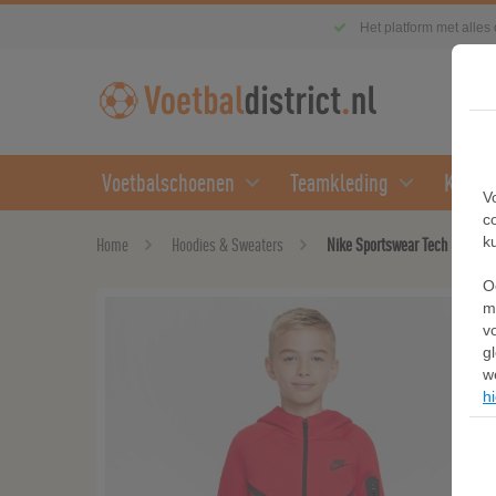
Het platform met alles
Voetbalschoenen
Teamkleding
Kledin
V
c
k
Home
Hoodies & Sweaters
Nike Sportswear Tech Fleece H
O
m
v
g
w
hi