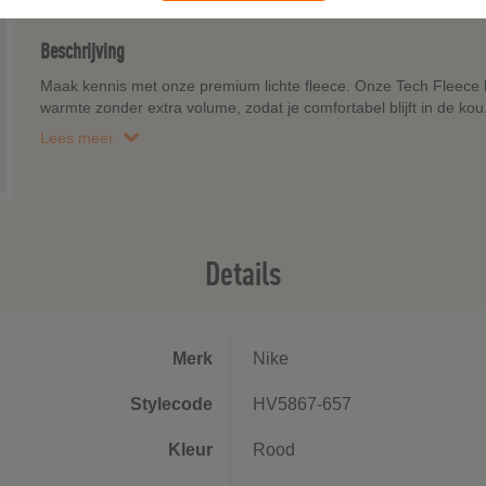
Beschrijving
Maak kennis met onze premium lichte fleece. Onze Tech Fleece h
warmte zonder extra volume, zodat je comfortabel blijft in de kou
Lees meer
Details
Merk
Nike
Stylecode
HV5867-657
Kleur
Rood