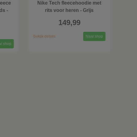
leece
Nike Tech fleecehoodie met
ds -
rits voor heren - Grijs
149,99
Bekijk details
Naar shop
r shop