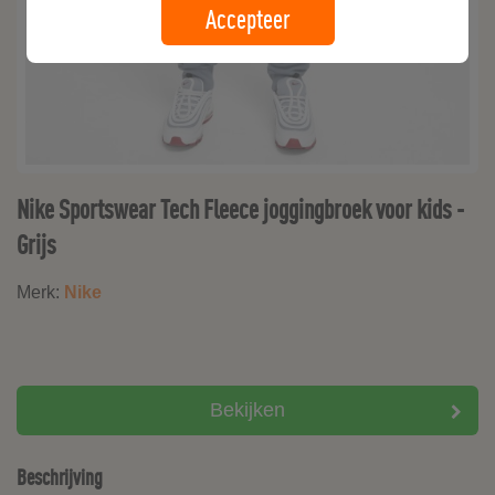
Accepteer
Nike Sportswear Tech Fleece joggingbroek voor kids -
Grijs
Merk:
Nike
Bekijken
Beschrijving