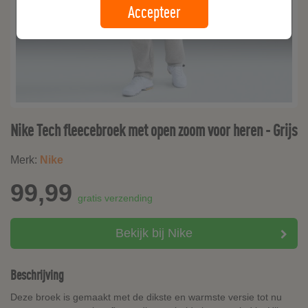
Accepteer
Nike Tech fleecebroek met open zoom voor heren - Grijs
Merk:
Nike
99,99
gratis verzending
Bekijk bij Nike
Beschrijving
Deze broek is gemaakt met de dikste en warmste versie tot nu