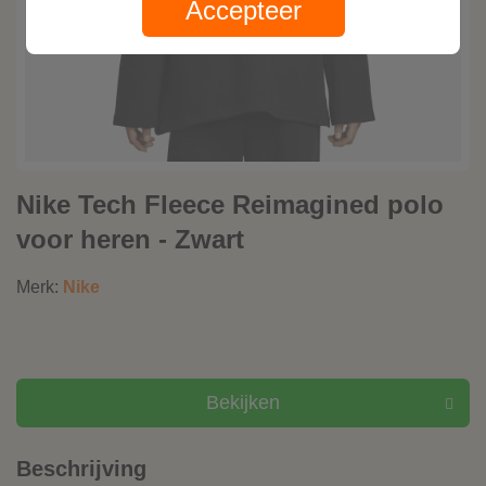
Accepteer
Nike Tech Fleece Reimagined polo
voor heren - Zwart
Merk:
Nike
Bekijken
Beschrijving