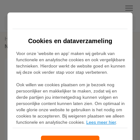
Menu
Home
Hoodies & Sweaters
Cookies en dataverzameling
Nike Tech Fleece Reimagined polo voor heren - Zwart
Voor onze 'website en app' maken wij gebruik van
functionele en analytische cookies en ook vergelijkbare
technieken. Hierdoor werkt de website goed en kunnen
wij deze ook verder stap voor stap verbeteren.
Ook willen we cookies plaatsen om je bezoek nog
persoonlijker en makkelijker te maken, zodat wij en
derde partijen jou internetgedrag kunnen volgen en
persoonlijke content kunnen laten zien. Om optimaal in
volle glorie onze website te gebruiken is het nodig om
cookies te accepteren. Bij weigeren plaatsen we alleen
functionele en analytische cookies.
Lees meer hier
.