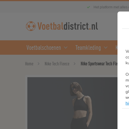
Het platform met alles
Voetbalschoenen
Teamkleding
Kledin
V
c
k
Home
Nike Tech Fleece
Nike Sportswear Tech Fleece jogg
O
m
v
g
w
hi