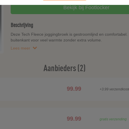
Bekijk bij Footlocker
Beschrijving
Deze Tech Fleece joggingbroek is gestroomlijnd en comfortabel. 
buitenkant voor veel warmte zonder extra volume.
Lees meer
Aanbieders (2)
99.99
+3.99 verzendkost
99.99
gratis verzending