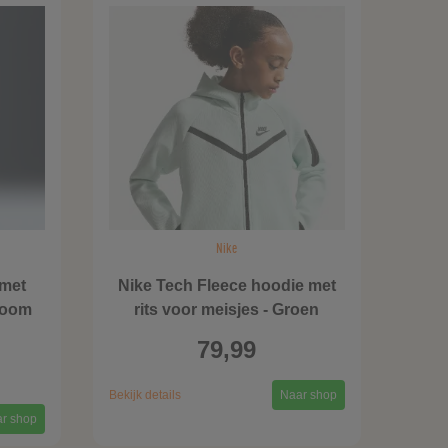
Nike
 met
Nike Tech Fleece hoodie met
zoom
rits voor meisjes - Groen
79,99
Bekijk details
Naar shop
r shop