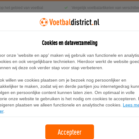
 op het gebied van voetbal
Vergelijk voetbalartikelen van verschil
Cookies en dataverzameling
g
Sneakers
Accessoires
Blog
oor onze 'website en app' maken wij gebruik van functionele en analyti
ookies en ook vergelijkbare technieken. Hierdoor werkt de website goe
unnen wij deze ook verder stap voor stap verbeteren.
ingbroek met halfhoge taille voor dames - Zwart
ok willen we cookies plaatsen om je bezoek nog persoonlijker en
Nike Sportswear Tech Fleece joggin
akkelijker te maken, zodat wij en derde partijen jou internetgedrag ku
olgen en persoonlijke content kunnen laten zien. Om optimaal in volle
dames - Zwart
lorie onze website te gebruiken is het nodig om cookies te accepteren. B
eigeren plaatsen we alleen functionele en analytische cookies.
Lees m
er
.
Merk:
Nike
99,99
Accepteer
+3.99 verzendkosten