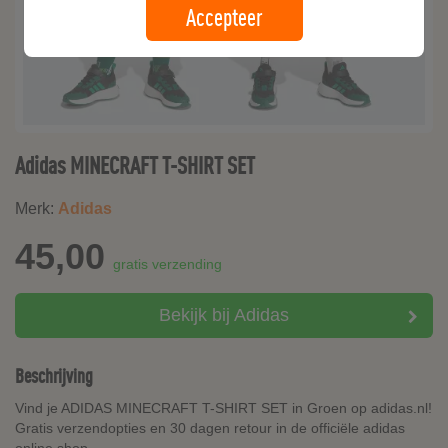
Accepteer
Adidas MINECRAFT T-SHIRT SET
Merk:
Adidas
45,00
gratis verzending
Bekijk bij Adidas
Beschrijving
Vind je ADIDAS MINECRAFT T-SHIRT SET in Groen op adidas.nl!
Gratis verzendopties en 30 dagen retour in de officiële adidas