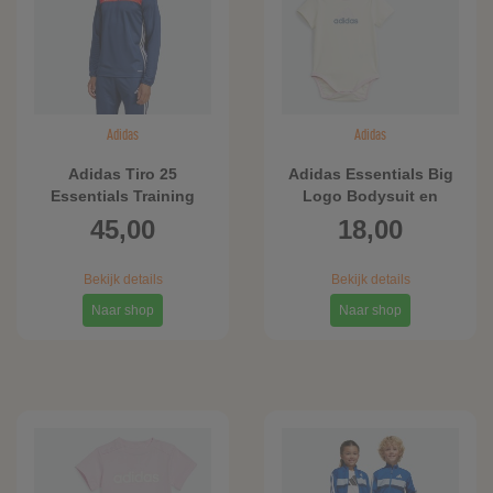
Adidas
Adidas
Adidas Tiro 25
Adidas Essentials Big
Essentials Training
Logo Bodysuit en
Shirt
Beanie Cadeauset Kids
45,00
18,00
Bekijk details
Bekijk details
Naar shop
Naar shop