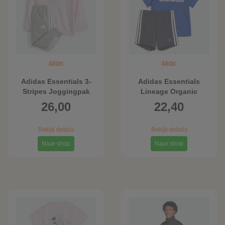
Adidas
Adidas
Adidas Essentials 3-
Adidas Essentials
Stripes Joggingpak
Lineage Organic
Kids
Cotton T-shirt en Short
26,00
22,40
Set
Bekijk details
Bekijk details
Naar shop
Naar shop