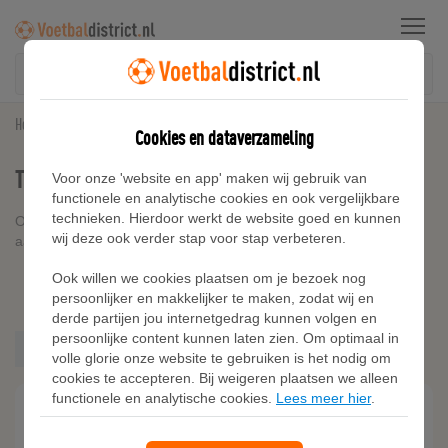
Menu
Home
Trainingspakken
Cookies en dataverzameling
Trainingspakken Model Essentials
Voor onze 'website en app' maken wij gebruik van
functionele en analytische cookies en ook vergelijkbare
technieken. Hierdoor werkt de website goed en kunnen
Op zoek naar een trainingspak? Bekijk hier een grote collectie
wij deze ook verder stap voor stap verbeteren.
aan trainingspakken.
Adidas
Ook willen we cookies plaatsen om je bezoek nog
Nike
Kies filters
persoonlijker en makkelijker te maken, zodat wij en
Puma
derde partijen jou internetgedrag kunnen volgen en
Under Armour
persoonlijke content kunnen laten zien. Om optimaal in
Essentials
volle glorie onze website te gebruiken is het nodig om
cookies te accepteren. Bij weigeren plaatsen we alleen
functionele en analytische cookies.
Lees meer hier
.