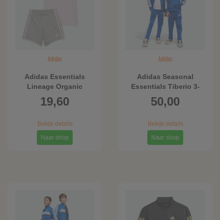
Adidas
Adidas
Adidas Essentials
Adidas Seasonal
Lineage Organic
Essentials Tiberio 3-
Cotton T-shirt en Short
Stripes Tricot
19,60
50,00
Set
Trainingspak Kids
Bekijk details
Bekijk details
Naar shop
Naar shop