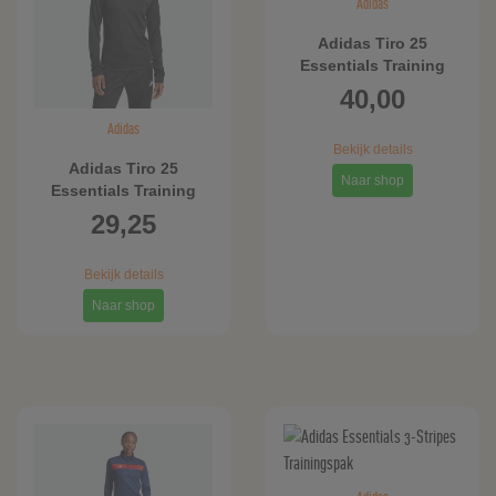
Adidas
Adidas Tiro 25
Essentials Training
Shirt Kids
40,00
Adidas
Bekijk details
Adidas Tiro 25
Naar shop
Essentials Training
Shirt
29,25
Bekijk details
Naar shop