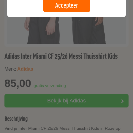
Accepteer
Adidas Inter Miami CF 25/26 Messi Thuisshirt Kids
Merk:
Adidas
85,00
gratis verzending
Bekijk bij Adidas
Beschrijving
Vind je Inter Miami CF 25/26 Messi Thuisshirt Kids in Roze op