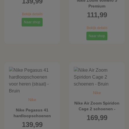
139,99
Nike Zoom Vomero 5
Premium
herenschoenen - Bruin
111,99
Bekijk details
Naar shop
Bekijk details
Naar shop
Nike
Nike
Nike Air Zoom Spiridon
Cage 2 schoenen -
Nike Pegasus 41
Bruin
hardloopschoenen
169,99
voor heren (straat) -
139,99
Bruin