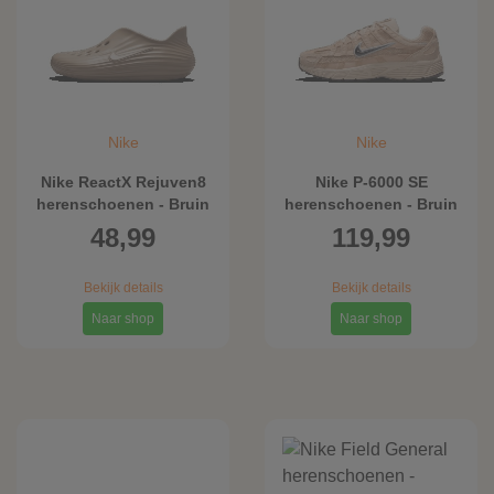
Dunk
Blazer
Pegasus
Samba
Gazelle
Nike
Nike
Campus
Nike ReactX Rejuven8
Nike P-6000 SE
Superstar
herenschoenen - Bruin
herenschoenen - Bruin
48,99
119,99
Forum
Handball Spezial
Bekijk details
Bekijk details
SL 72
Naar shop
Naar shop
Smash