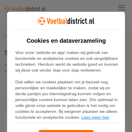
Menu
Home
Sneakers
Cookies en dataverzameling
Sneakers Kleur Bruin
Voor onze 'website en app' maken wij gebruik van
functionele en analytische cookies en ook vergelijkbare
technieken. Hierdoor werkt de website goed en kunnen
Sneakers kopen? Bekijk hier sneakers voor dames, heren en
wij deze ook verder stap voor stap verbeteren.
kinderen.
Adidas
Ook willen we cookies plaatsen om je bezoek nog
Nike
Kies filters
persoonlijker en makkelijker te maken, zodat wij en
Jordan
derde partijen jou internetgedrag kunnen volgen en
Puma
persoonlijke content kunnen laten zien. Om optimaal in
Bruin
volle glorie onze website te gebruiken is het nodig om
cookies te accepteren. Bij weigeren plaatsen we alleen
functionele en analytische cookies.
Lees meer hier
.