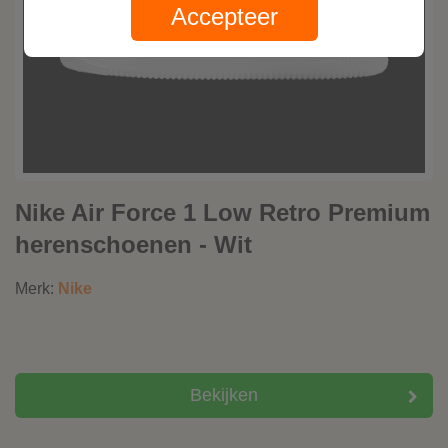
Accepteer
Nike Air Force 1 Low Retro Premium
herenschoenen - Wit
Merk:
Nike
Bekijken