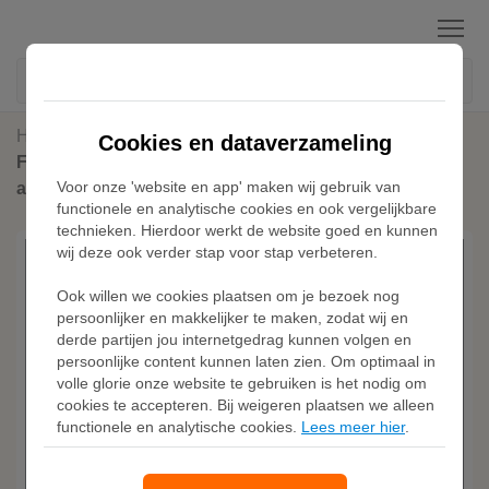
Menu
Home
FC Barcelona
Cookies en dataverzameling
FC Barcelona 2025/26 Match Vierde Nike Dri-FIT ADV
Voor onze 'website en app' maken wij gebruik van
authentiek voetbalshirt voor heren - Blauw
functionele en analytische cookies en ook vergelijkbare
technieken. Hierdoor werkt de website goed en kunnen
wij deze ook verder stap voor stap verbeteren.
Ook willen we cookies plaatsen om je bezoek nog
persoonlijker en makkelijker te maken, zodat wij en
derde partijen jou internetgedrag kunnen volgen en
persoonlijke content kunnen laten zien. Om optimaal in
volle glorie onze website te gebruiken is het nodig om
cookies te accepteren. Bij weigeren plaatsen we alleen
functionele en analytische cookies.
Lees meer hier
.