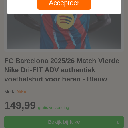
Accepteer
FC Barcelona 2025/26 Match Vierde
Nike Dri-FIT ADV authentiek
voetbalshirt voor heren - Blauw
Merk:
Nike
149,99
gratis verzending
Bekijk bij Nike