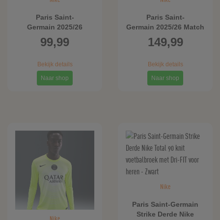
Paris Saint-
Paris Saint-
Germain 2025/26
Germain 2025/26 Match
Stadium Derde Nike
Derde Nike Dri-FIT ADV
99,99
149,99
Total 90
Total 90 authentiek
replicavoetbalshirt met
voetbalshirt voor heren
Bekijk details
Bekijk details
Dri-FIT voor heren -
- Rood
Rood
Naar shop
Naar shop
Nike
Paris Saint-Germain
Strike Derde Nike
Nike