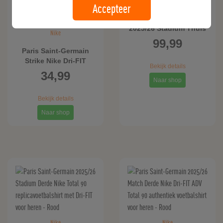
Nike
Accepteer
Paris Saint-Germain
2025/26 Stadium Thuis
Nike
Nike Dri-FIT
99,99
replicavoetbalshirt
Paris Saint-Germain
voor heren - Blauw
Strike Nike Dri-FIT
Bekijk details
voetbaltop met korte
34,99
mouwen voor heren -
Naar shop
Blauw
Bekijk details
Naar shop
Nike
Nike