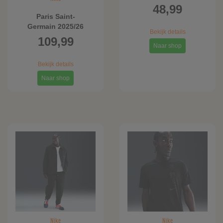
Total 90 knit
48,99
voetbalbroek met Dri-
Paris Saint-
FIT voor heren - Zwart
Germain 2025/26
Bekijk details
Stadium Goalkeeper
109,99
Derde Nike Dri-FIT
Naar shop
replicavoetbalshirt
Bekijk details
voor heren - Geel
Naar shop
Nike
Nike