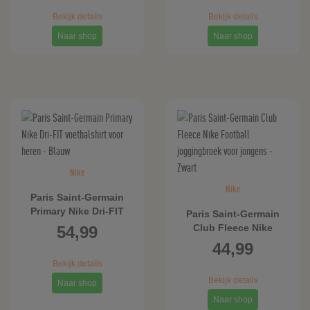
Bekijk details
Bekijk details
Naar shop
Naar shop
Nike
Nike
Paris Saint-Germain
Primary Nike Dri-FIT
Paris Saint-Germain
voetbalshirt voor heren
Club Fleece Nike
54,99
- Blauw
Football joggingbroek
44,99
voor jongens - Zwart
Bekijk details
Bekijk details
Naar shop
Naar shop