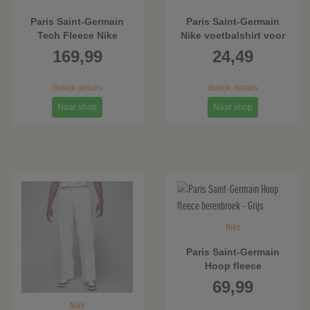
Paris Saint-Germain
Paris Saint-Germain
Tech Fleece Nike
Nike voetbalshirt voor
voetbalbroek voor
heren - Zwart
169,99
24,49
heren - Zwart
Bekijk details
Bekijk details
Naar shop
Naar shop
Nike
Paris Saint-Germain
Hoop fleece
herenbroek - Grijs
69,99
Nike