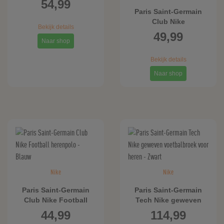
54,99
FIT
Paris Saint-Germain
replicavoetbalshorts
Club Nike
Bekijk details
voor heren - Blauw
voetbalhoodie voor
49,99
Naar shop
jongens - Zwart
Bekijk details
Naar shop
Nike
Nike
Paris Saint-Germain
Paris Saint-Germain
Club Nike Football
Tech Nike geweven
herenpolo - Blauw
voetbalbroek voor
44,99
114,99
heren - Zwart