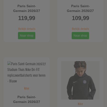
Paris Saint-
Paris Saint-
Germain 2026/27
Germain 2026/27
Stadium Thuis Nike Dri-
Stadium Thuis Nike Dri-
119,99
109,99
FIT replicavoetbalshirt
FIT replicavoetbalshirt
met lange mouwen
voor heren - Blauw
Bekijk details
Bekijk details
voor heren - Blauw
Naar shop
Naar shop
Nike
Paris Saint-
Germain 2026/27
Nike
Stadium Thuis Nike Dri-