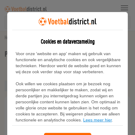
Menu
Home
Paris Saint-Germain
Cookies en dataverzameling
Paris Saint-Germain Geslacht Heren
Voor onze 'website en app' maken wij gebruik van
functionele en analytische cookies en ook vergelijkbare
technieken. Hierdoor werkt de website goed en kunnen
Kies filters
wij deze ook verder stap voor stap verbeteren.
Heren
Ook willen we cookies plaatsen om je bezoek nog
Dames
Heren
persoonlijker en makkelijker te maken, zodat wij en
derde partijen jou internetgedrag kunnen volgen en
persoonlijke content kunnen laten zien. Om optimaal in
volle glorie onze website te gebruiken is het nodig om
cookies te accepteren. Bij weigeren plaatsen we alleen
functionele en analytische cookies.
Lees meer hier
.