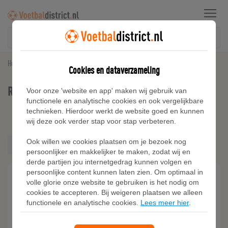
Menu
Home
Real Madrid
Cookies en dataverzameling
Real Madrid Geslacht Dames
Voor onze 'website en app' maken wij gebruik van
functionele en analytische cookies en ook vergelijkbare
technieken. Hierdoor werkt de website goed en kunnen
Kies filters
wij deze ook verder stap voor stap verbeteren.
Heren
Ook willen we cookies plaatsen om je bezoek nog
Dames
Dames
persoonlijker en makkelijker te maken, zodat wij en
Kids
derde partijen jou internetgedrag kunnen volgen en
persoonlijke content kunnen laten zien. Om optimaal in
volle glorie onze website te gebruiken is het nodig om
cookies te accepteren. Bij weigeren plaatsen we alleen
functionele en analytische cookies.
Lees meer hier
.