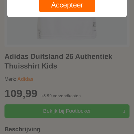
Accepteer
Adidas Duitsland 26 Authentiek
Thuisshirt Kids
Merk:
Adidas
109,99
+3.99 verzendkosten
Bekijk bij Footlocker
Beschrijving