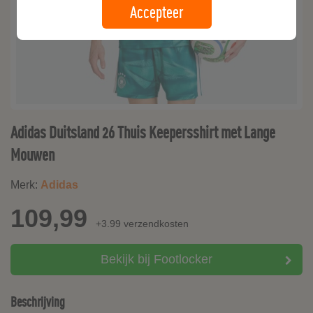
Accepteer
Adidas Duitsland 26 Thuis Keepersshirt met Lange
Mouwen
Merk:
Adidas
109,99
+3.99 verzendkosten
Bekijk bij Footlocker
Beschrijving