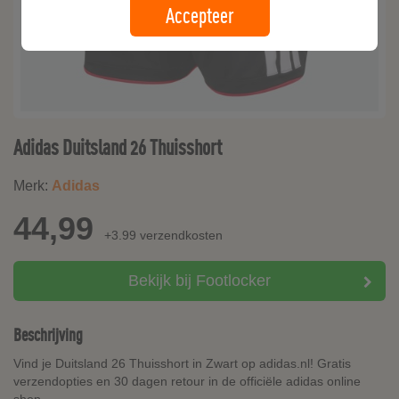
Accepteer
Adidas Duitsland 26 Thuisshort
Merk:
Adidas
44,99
+3.99 verzendkosten
Bekijk bij Footlocker
Beschrijving
Vind je Duitsland 26 Thuisshort in Zwart op adidas.nl! Gratis
verzendopties en 30 dagen retour in de officiële adidas online