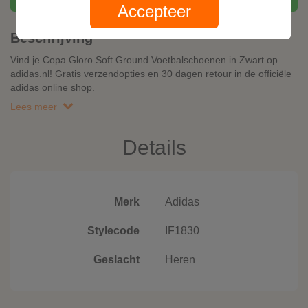
Accepteer
Beschrijving
Vind je Copa Gloro Soft Ground Voetbalschoenen in Zwart op
adidas.nl! Gratis verzendopties en 30 dagen retour in de officiële
adidas online shop.
Lees meer
Details
Merk
Adidas
Stylecode
IF1830
Geslacht
Heren