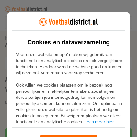
Menu
Home
Drassig Gras Voetbalschoenen
Cookies en dataverzameling
Adidas Copa Gloro Soft Ground Voetbalschoenen
Voor onze 'website en app' maken wij gebruik van
functionele en analytische cookies en ook vergelijkbare
technieken. Hierdoor werkt de website goed en kunnen
wij deze ook verder stap voor stap verbeteren.
Adidas Copa Gloro Soft Ground
Ook willen we cookies plaatsen om je bezoek nog
Voetbalschoenen
persoonlijker en makkelijker te maken, zodat wij en
derde partijen jou internetgedrag kunnen volgen en
Merk:
Adidas
persoonlijke content kunnen laten zien. Om optimaal in
volle glorie onze website te gebruiken is het nodig om
cookies te accepteren. Bij weigeren plaatsen we alleen
functionele en analytische cookies.
Lees meer hier
.
Bekijken