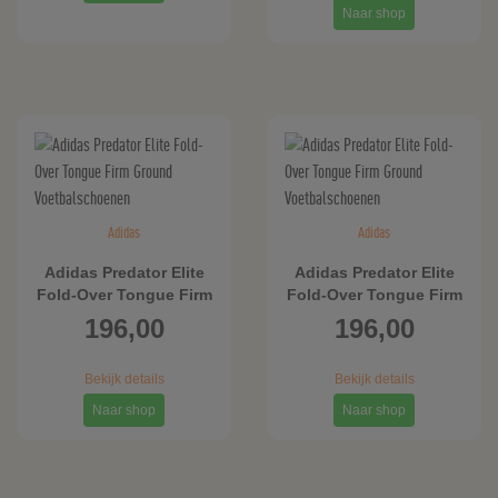
Naar shop
Adidas
Adidas
Adidas Predator Elite
Adidas Predator Elite
Fold-Over Tongue Firm
Fold-Over Tongue Firm
Ground
Ground
196,00
196,00
Voetbalschoenen
Voetbalschoenen
Bekijk details
Bekijk details
Naar shop
Naar shop