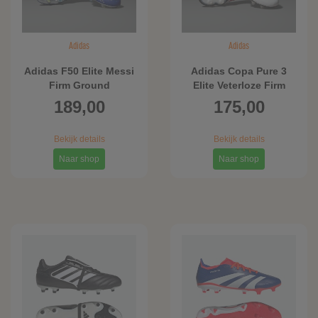
Adidas
Adidas
Adidas F50 Elite Messi
Adidas Copa Pure 3
Firm Ground
Elite Veterloze Firm
Voetbalschoenen
Ground
189,00
175,00
Voetbalschoenen
Bekijk details
Bekijk details
Naar shop
Naar shop