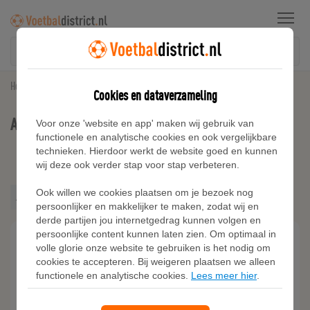
Menu
Home
Adidas Natuurgras Voetbalschoenen
Cookies en dataverzameling
Adidas Natuurgras Voetbalschoenen
Voor onze 'website en app' maken wij gebruik van
functionele en analytische cookies en ook vergelijkbare
technieken. Hierdoor werkt de website goed en kunnen
Kies filters
wij deze ook verder stap voor stap verbeteren.
Adidas
Ook willen we cookies plaatsen om je bezoek nog
Nike
Adidas
persoonlijker en makkelijker te maken, zodat wij en
Puma
derde partijen jou internetgedrag kunnen volgen en
persoonlijke content kunnen laten zien. Om optimaal in
volle glorie onze website te gebruiken is het nodig om
cookies te accepteren. Bij weigeren plaatsen we alleen
functionele en analytische cookies.
Lees meer hier
.
Heren