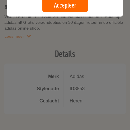
Accepteer
Beschrijving
Vind je Predator Elite Soft Ground Voetbalschoenen in Rood op
adidas.nl! Gratis verzendopties en 30 dagen retour in de officiële
adidas online shop.
Lees meer
Details
Merk
Adidas
Stylecode
ID3853
Geslacht
Heren