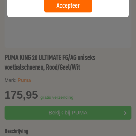
Accepteer
PUMA KING 20 ULTIMATE FG/AG uniseks
voetbalschoenen, Rood/Geel/Wit
Merk:
Puma
175,95
gratis verzending
Bekijk bij PUMA
Beschrijving