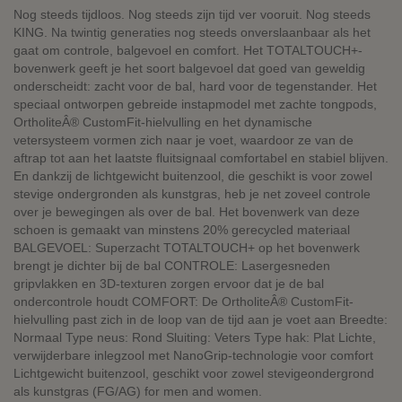
Nog steeds tijdloos. Nog steeds zijn tijd ver vooruit. Nog steeds
KING. Na twintig generaties nog steeds onverslaanbaar als het
gaat om controle, balgevoel en comfort. Het TOTALTOUCH+-
bovenwerk geeft je het soort balgevoel dat goed van geweldig
onderscheidt: zacht voor de bal, hard voor de tegenstander. Het
speciaal ontworpen gebreide instapmodel met zachte tongpods,
OrtholiteÂ® CustomFit-hielvulling en het dynamische
vetersysteem vormen zich naar je voet, waardoor ze van de
aftrap tot aan het laatste fluitsignaal comfortabel en stabiel blijven.
En dankzij de lichtgewicht buitenzool, die geschikt is voor zowel
stevige ondergronden als kunstgras, heb je net zoveel controle
over je bewegingen als over de bal. Het bovenwerk van deze
schoen is gemaakt van minstens 20% gerecycled materiaal
BALGEVOEL: Superzacht TOTALTOUCH+ op het bovenwerk
brengt je dichter bij de bal CONTROLE: Lasergesneden
gripvlakken en 3D-texturen zorgen ervoor dat je de bal
ondercontrole houdt COMFORT: De OrtholiteÂ® CustomFit-
hielvulling past zich in de loop van de tijd aan je voet aan Breedte:
Normaal Type neus: Rond Sluiting: Veters Type hak: Plat Lichte,
verwijderbare inlegzool met NanoGrip-technologie voor comfort
Lichtgewicht buitenzool, geschikt voor zowel stevigeondergrond
als kunstgras (FG/AG) for men and women.