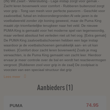
(IN) Wit Zwart - Vetersluiting - Lage instap zorgt voor gemak -
Zacht leren bovenwerk voor comfort - Rubberen buitenzool zorgt
voor grip - Tong van mesh voor perfecte pasvorm - Geschikt voor
zaalvoetbal, futsal en indoorondergronden Al vele jaren is de
voetbalwereld zonder zijn koning geweest, maar de Puma King
maakt zijn triomfantelijke terugkeer naar het veld. De nieuwe
PUMA King is gemaakt voor het moderne spel van tegenwoordig,
maar verliest absoluut het verleden niet uit het oog. [Extra gemak]
De PUMA King zaalvoetbalschoenen hebben een lage instap
waardoor je de voetbalschoenen gemakkelijk aan- en uit kan
trekken. [Comfort door zacht leren bovenwerk] Zoals je mag
verwachten, is de Puma King gemaakt van zacht leer. Hierdoor
ervaar je meer controle over de bal en wordt het reactievermogen
vergroot. [Rubberen zool voor grip in de zaal] De zoolplaat is
voorzien van een speciaal structuur dat grip
Lees meer
Aanbieders (1)
74.95
PUMA