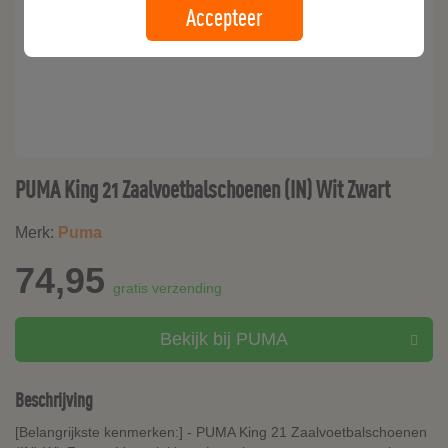
Accepteer
PUMA King 21 Zaalvoetbalschoenen (IN) Wit Zwart
Merk:
Puma
74,95
gratis verzending
Bekijk bij PUMA
Beschrijving
[Belangrijkste kenmerken:] - PUMA King 21 Zaalvoetbalschoenen