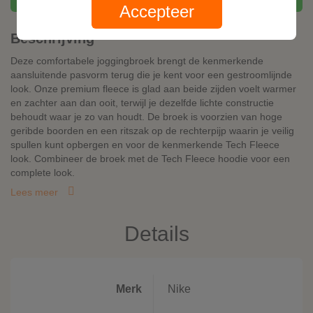
Accepteer
Beschrijving
Deze comfortabele joggingbroek brengt de kenmerkende
aansluitende pasvorm terug die je kent voor een gestroomlijnde
look. Onze premium fleece is glad aan beide zijden voelt warmer
en zachter aan dan ooit, terwijl je dezelfde lichte constructie
behoudt waar je zo van houdt. De broek is voorzien van hoge
geribde boorden en een ritszak op de rechterpijp waarin je veilig
spullen kunt opbergen en voor de kenmerkende Tech Fleece
look. Combineer de broek met de Tech Fleece hoodie voor een
complete look.
Lees meer
Details
Merk
Nike