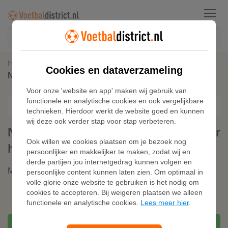
Menu
Home
Nike Tech Fleece
Cookies en dataverzameling
Nike Tech Fleece Joggingbroek voor heren - Grijs
Voor onze 'website en app' maken wij gebruik van
functionele en analytische cookies en ook vergelijkbare
technieken. Hierdoor werkt de website goed en kunnen
wij deze ook verder stap voor stap verbeteren.
Nike Tech Fleece Joggingbroek voor
Ook willen we cookies plaatsen om je bezoek nog
heren - Grijs
persoonlijker en makkelijker te maken, zodat wij en
derde partijen jou internetgedrag kunnen volgen en
Merk:
Nike
persoonlijke content kunnen laten zien. Om optimaal in
volle glorie onze website te gebruiken is het nodig om
cookies te accepteren. Bij weigeren plaatsen we alleen
functionele en analytische cookies.
Lees meer hier
.
Bekijken