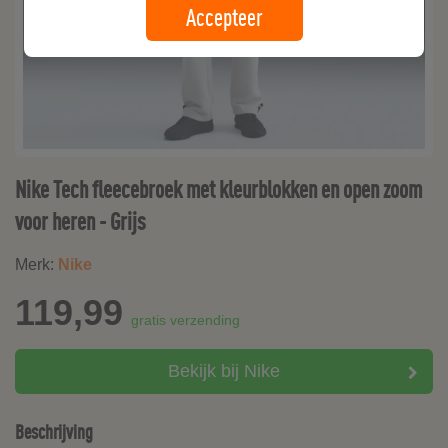
Accepteer
Nike Tech fleecebroek met kleurblokken en open zoom
voor heren - Grijs
Merk:
Nike
119,99
gratis verzending
Bekijk bij Nike
Beschrijving