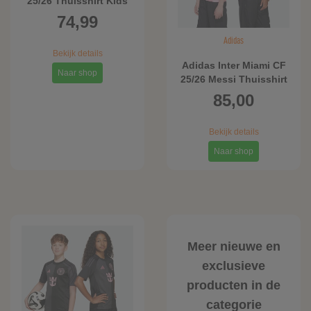
25/26 Thuisshirt Kids
74,99
Adidas
Bekijk details
Adidas Inter Miami CF
Naar shop
25/26 Messi Thuisshirt
Kids
85,00
Bekijk details
Naar shop
Meer nieuwe en
exclusieve
producten in de
categorie