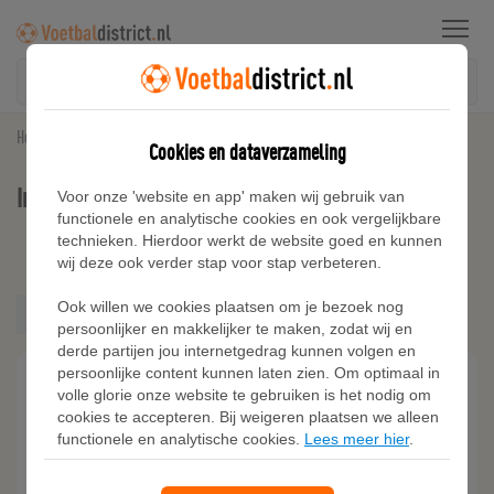
Menu
Home
Inter Miami CF Voetbalshirts
Cookies en dataverzameling
Inter Miami CF Voetbalshirts
Voor onze 'website en app' maken wij gebruik van
functionele en analytische cookies en ook vergelijkbare
technieken. Hierdoor werkt de website goed en kunnen
Kies filters
wij deze ook verder stap voor stap verbeteren.
Adidas
Ook willen we cookies plaatsen om je bezoek nog
Nike
Inter-miami-cf
persoonlijker en makkelijker te maken, zodat wij en
Puma
derde partijen jou internetgedrag kunnen volgen en
persoonlijke content kunnen laten zien. Om optimaal in
volle glorie onze website te gebruiken is het nodig om
cookies te accepteren. Bij weigeren plaatsen we alleen
functionele en analytische cookies.
Lees meer hier
.
Heren