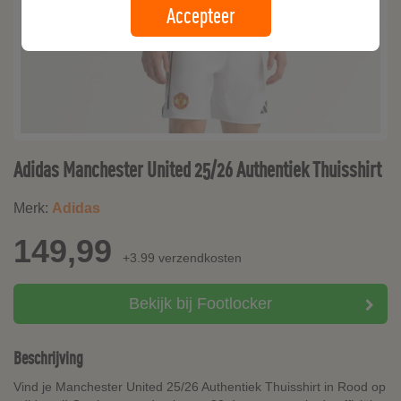
Accepteer
Adidas Manchester United 25/26 Authentiek Thuisshirt
Merk:
Adidas
149,99
+3.99 verzendkosten
Bekijk bij Footlocker
Beschrijving
Vind je Manchester United 25/26 Authentiek Thuisshirt in Rood op