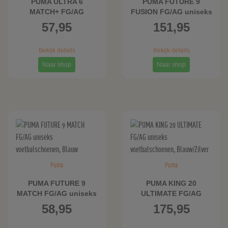
PUMA ULTRA 6
PUMA FUTURE 9
MATCH+ FG/AG
FUSION FG/AG uniseks
uniseks
voetbalschoenen,
57,95
151,95
voetbalschoenen,
Blauw
Blauw/Wit
Bekijk details
Bekijk details
Naar shop
Naar shop
Puma
Puma
PUMA FUTURE 9
PUMA KING 20
MATCH FG/AG uniseks
ULTIMATE FG/AG
voetbalschoenen,
uniseks
58,95
175,95
Blauw
voetbalschoenen,
Blauw/Zilver