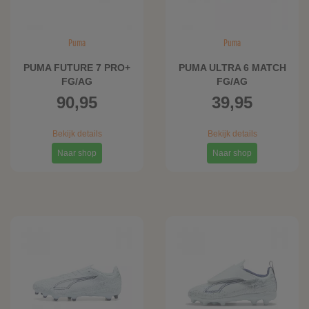
Puma
Puma
PUMA FUTURE 7 PRO+
PUMA ULTRA 6 MATCH
FG/AG
FG/AG
voetbalschoenen,
voetbalschoenen,
90,95
39,95
Blauw/Wit
Blauw/Wit
Bekijk details
Bekijk details
Naar shop
Naar shop