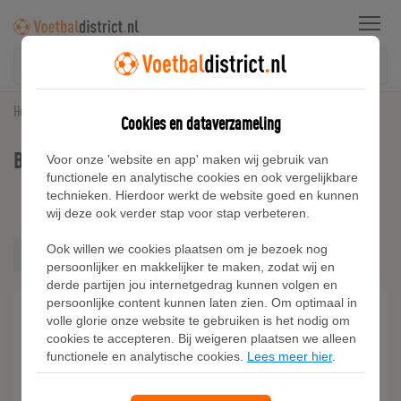
Menu
Home
Blauwe Voetbalschoenen
Cookies en dataverzameling
Blauwe Voetbalschoenen
Voor onze 'website en app' maken wij gebruik van
functionele en analytische cookies en ook vergelijkbare
technieken. Hierdoor werkt de website goed en kunnen
Kies filters
wij deze ook verder stap voor stap verbeteren.
Adidas
Ook willen we cookies plaatsen om je bezoek nog
Nike
Blauw
persoonlijker en makkelijker te maken, zodat wij en
Puma
derde partijen jou internetgedrag kunnen volgen en
persoonlijke content kunnen laten zien. Om optimaal in
volle glorie onze website te gebruiken is het nodig om
cookies te accepteren. Bij weigeren plaatsen we alleen
functionele en analytische cookies.
Lees meer hier
.
Heren