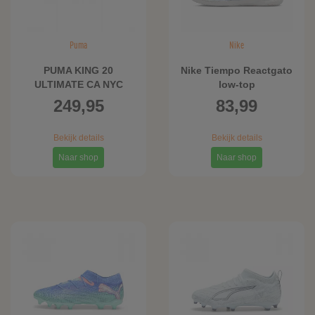
Puma
Nike
PUMA KING 20
Nike Tiempo Reactgato
ULTIMATE CA NYC
low-top
FG/AG uniseks
zaalvoetbalschoenen -
249,95
83,99
voetbalschoenen,
Blauw
Blauw/Groen
Bekijk details
Bekijk details
Naar shop
Naar shop