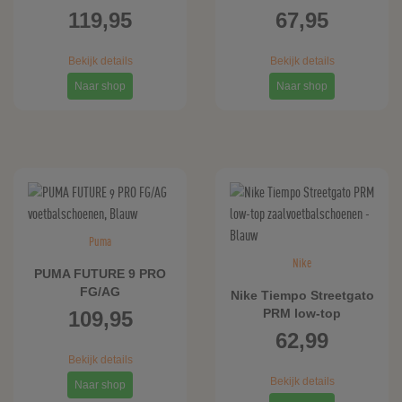
voetbalschoenen,
uniseks
119,95
67,95
Blauw
voetbalschoenen,
Blauw
Bekijk details
Bekijk details
Naar shop
Naar shop
Puma
Nike
PUMA FUTURE 9 PRO
FG/AG
Nike Tiempo Streetgato
voetbalschoenen,
PRM low-top
109,95
Blauw
zaalvoetbalschoenen -
62,99
Blauw
Bekijk details
Bekijk details
Naar shop