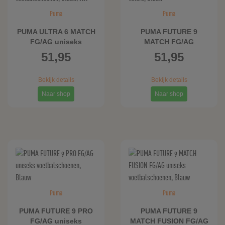
Puma
Puma
PUMA ULTRA 6 MATCH
PUMA FUTURE 9
FG/AG uniseks
MATCH FG/AG
voetbalschoenen,
voetbalschoenen
51,95
51,95
Blauw/Wit
zonder veters, Blauw
Bekijk details
Bekijk details
Naar shop
Naar shop
Puma
Puma
PUMA FUTURE 9 PRO
PUMA FUTURE 9
FG/AG uniseks
MATCH FUSION FG/AG