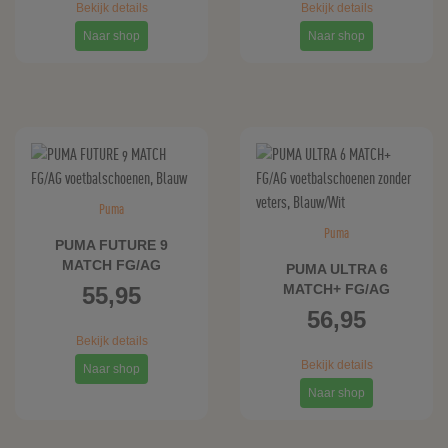
Bekijk details
Bekijk details
Naar shop
Naar shop
Puma
Puma
PUMA FUTURE 9
MATCH FG/AG
PUMA ULTRA 6
voetbalschoenen,
MATCH+ FG/AG
55,95
Blauw
voetbalschoenen
56,95
zonder veters,
Bekijk details
Blauw/Wit
Bekijk details
Naar shop
Naar shop