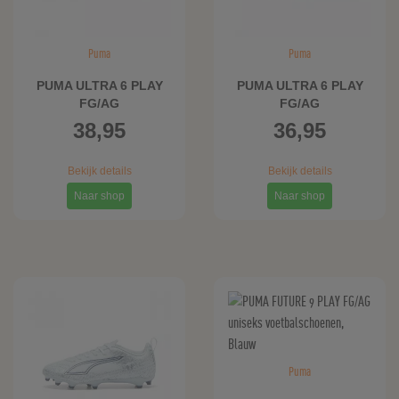
Puma
Puma
PUMA ULTRA 6 PLAY
PUMA ULTRA 6 PLAY
FG/AG
FG/AG
voetbalschoenen
voetbalschoenen,
38,95
36,95
uniseks, Blauw/Wit
Blauw/Wit
Bekijk details
Bekijk details
Naar shop
Naar shop
Puma