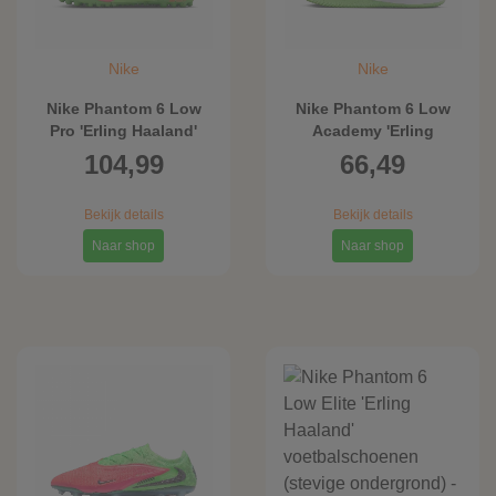
Nike
Nike
Nike Phantom 6 Low
Nike Phantom 6 Low
Pro 'Erling Haaland'
Academy 'Erling
voetbalschoenen (turf)
Haaland'
104,99
66,49
- Roze
zaalvoetbalschoenen -
Roze
Bekijk details
Bekijk details
Naar shop
Naar shop