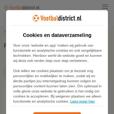
Menu
Home
Roze Voetbalschoenen
Cookies en dataverzameling
Roze Voetbalschoenen
Voor onze 'website en app' maken wij gebruik van
functionele en analytische cookies en ook vergelijkbare
technieken. Hierdoor werkt de website goed en kunnen
Kies filters
wij deze ook verder stap voor stap verbeteren.
Adidas
Ook willen we cookies plaatsen om je bezoek nog
Nike
Roze
persoonlijker en makkelijker te maken, zodat wij en
Puma
derde partijen jou internetgedrag kunnen volgen en
persoonlijke content kunnen laten zien. Om optimaal in
volle glorie onze website te gebruiken is het nodig om
cookies te accepteren. Bij weigeren plaatsen we alleen
functionele en analytische cookies.
Lees meer hier
.
Heren