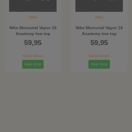
Nike
Nike
Nike Mercurial Vapor 16
Nike Mercurial Vapor 16
Academy low top
Academy low top
voetbalschoenen
voetbalschoenen
59,95
59,95
(kunstgras) - Roze
(meerdere
ondergronden) - Roze
Bekijk details
Bekijk details
Naar shop
Naar shop