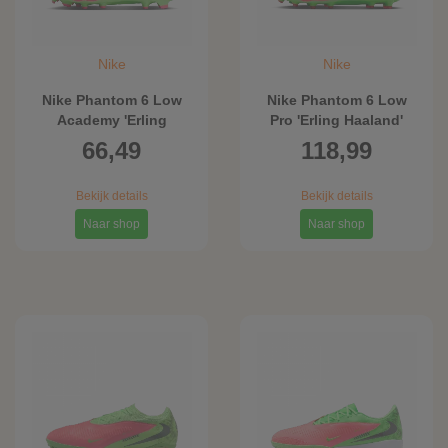
Nike
Nike
Nike Phantom 6 Low
Nike Phantom 6 Low
Academy 'Erling
Pro 'Erling Haaland'
Haaland'
voetbalschoenen
66,49
118,99
voetbalschoenen
(kunstgras) - Roze
(meerdere
Bekijk details
Bekijk details
ondergronden) - Roze
Naar shop
Naar shop