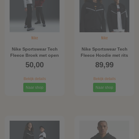
Nike
Nike
Nike Sportswear Tech
Nike Sportswear Tech
Fleece Broek met open
Fleece Hoodie met rits
zoom voor jongens -
voor jongens - Zwart
50,00
89,99
Zwart
Bekijk details
Bekijk details
Naar shop
Naar shop