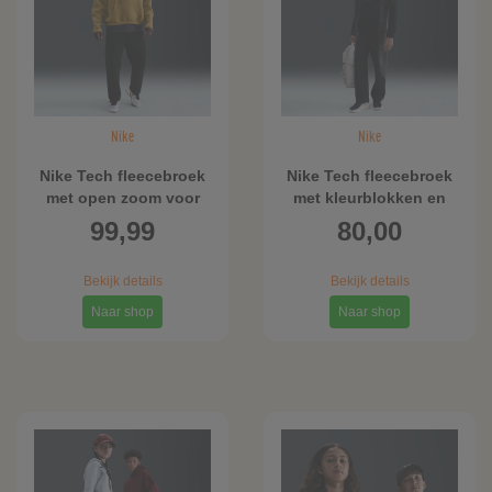
Nike
Nike
Nike Tech fleecebroek
Nike Tech fleecebroek
met open zoom voor
met kleurblokken en
heren - Zwart
open zoom voor heren
99,99
80,00
- Zwart
Bekijk details
Bekijk details
Naar shop
Naar shop